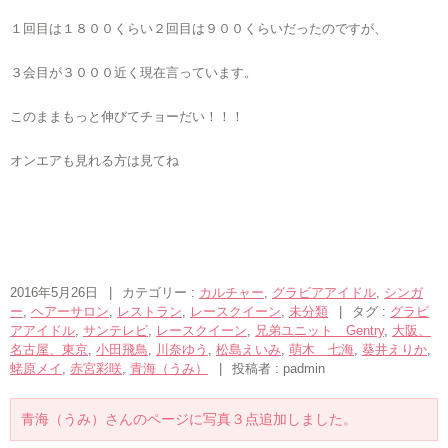
１回目は１８００くらい２回目は９００くらいだったのですが、
３会目が３０００近く現在言っています。
このままもっと伸びてチョーだい！！！
オンエアも見れる方は見てね
2016年5月26日
|
カテゴリー :
カルチャー
,
グラビアアイドル
,
シンガ
ー
,
ヘアーサロン
,
レストラン
,
レースクイーン
,
未分類
|
タグ :
グラビ
アアイドル
,
サンテレビ
,
レースクイーン
,
兄弟ユニット Gentry
,
大阪、
名古屋、東京
,
小田飛鳥
,
川奈ゆう
,
松島えいみ
,
萌木 七海
,
葵井えりか
,
蛯原メイ
,
赤宮彩咲
,
青海（うみ）
|
投稿者 : padmin
青海（うみ）さんのページに写真３点追加しました。