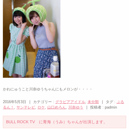
かわにゅうこと川奈ゆうちゃんにもメロンが・・・・
2016年5月3日
|
カテゴリー :
グラビアアイドル
,
未分類
|
タグ :
ぷる
るん！
,
サンテレビ
,
ロケ
,
山口めろん
,
川奈ゆう
|
投稿者 : padmin
BULL ROCK TV に青海（うみ）ちゃんが出演します。