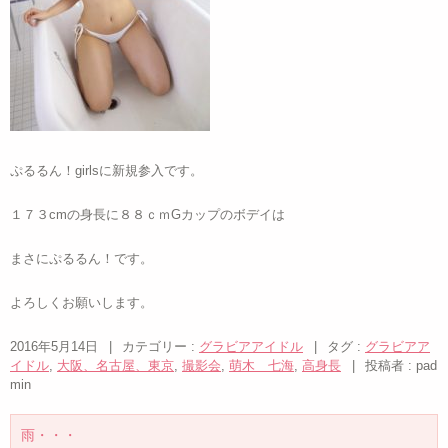
ぷるるん！girlsに新規参入です。
１７３cmの身長に８８ｃｍGカップのボデイは
まさにぷるるん！です。
よろしくお願いします。
2016年5月14日
|
カテゴリー :
グラビアアイドル
|
タグ :
グラビアア
イドル
,
大阪、名古屋、東京
,
撮影会
,
萌木 七海
,
高身長
|
投稿者 : pad
min
雨・・・