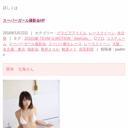
詳しくは
スーパーガール撮影会HP
2016年5月22日
|
カテゴリー :
グラビアアイドル
,
レースクイーン
,
未分
類
|
タグ :
2016S耐 TEAM G-MOTION「AileGirls」
,
Qブロ
,
コスチュー
ム
,
スーパーガール撮影会
,
スーパー耐久レース
,
レースクイーン
,
大阪、
名古屋、東京
,
撮影会
,
葵井えりか
,
蛯原メイ
,
赤宮彩咲
|
投稿者 : padmi
n
萌木 七海さん