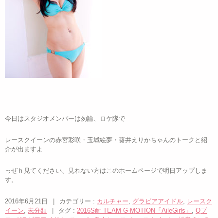
今日はスタジオメンバーは勿論、ロケ隊で
レースクイーンの赤宮彩咲・玉城絵夢・葵井えりかちゃんのトークと紹
介が出ますよ
っぜｈ見てください、見れない方はこのホームページで明日アップしま
す。
2016年6月21日
|
カテゴリー :
カルチャー
,
グラビアアイドル
,
レースク
イーン
,
未分類
|
タグ :
2016S耐 TEAM G-MOTION「AileGirls」
,
Qブ