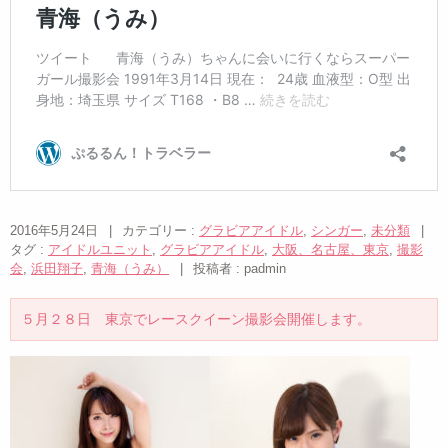
2016年5月24日
|
カテゴリー :
グラビアアイドル
,
シンガー
,
未分類
|
タグ :
アイドルユニット
,
グラビアアイドル
,
大阪、名古屋、東京
,
撮影
会
,
浜田翔子
,
青海（うみ）
|
投稿者 : padmin
５月２８日 東京でレースクイーン撮影会開催します。