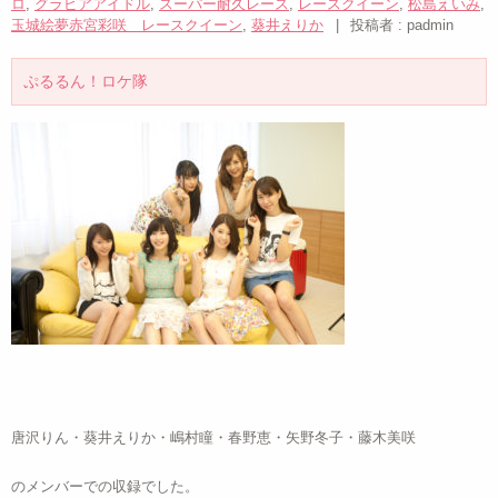
ロ
,
グラビアアイドル
,
スーパー耐久レース
,
レースクイーン
,
松島えいみ
,
玉城絵夢赤宮彩咲 レースクイーン
,
葵井えりか
|
投稿者 : padmin
ぷるるん！ロケ隊
唐沢りん・葵井えりか・嶋村瞳・春野恵・矢野冬子・藤木美咲
のメンバーでの収録でした。