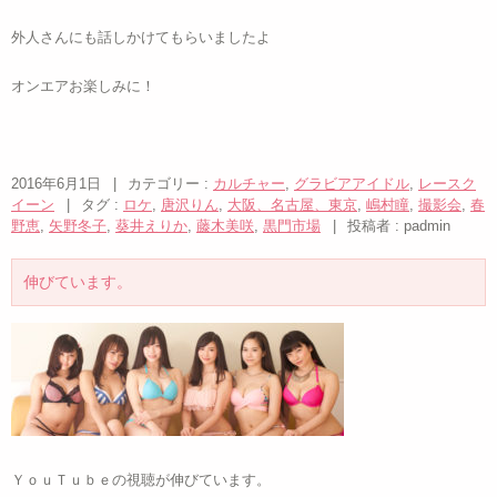
外人さんにも話しかけてもらいましたよ
オンエアお楽しみに！
2016年6月1日
|
カテゴリー :
カルチャー
,
グラビアアイドル
,
レースク
イーン
|
タグ :
ロケ
,
唐沢りん
,
大阪、名古屋、東京
,
嶋村瞳
,
撮影会
,
春
野恵
,
矢野冬子
,
葵井えりか
,
藤木美咲
,
黒門市場
|
投稿者 : padmin
伸びています。
ＹｏｕＴｕｂｅの視聴が伸びています。