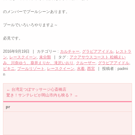
のメンバーでプールシーンあります。
プールでいろいろやりますよ～
必見です。
2016年9月19日
|
カテゴリー :
カルチャー
,
グラビアアイドル
,
レストラ
ン
,
レースクイーン
,
未分類
|
タグ :
アクアサウスコースト 松嶋えい
み、川奈ゆう、葵井えりか、滝沢いおり
,
クルーザー
,
グラビアアイドル
,
ビキニ
,
プールリゾート
,
レースクイーン
,
水着
,
西宮
|
投稿者 : padmi
n
←
台湾足つぼマッサージ心斎橋店
驚き！サンテレビが岡山市内も映る？
→
pr