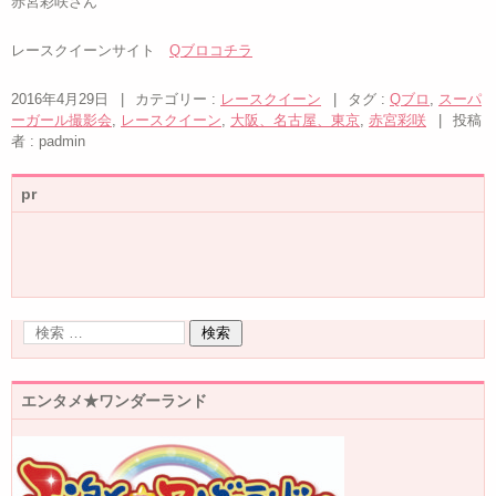
赤宮彩咲さん
レースクイーンサイト
Qブロコチラ
2016年4月29日
|
カテゴリー :
レースクイーン
|
タグ :
Qブロ
,
スーパ
ーガール撮影会
,
レースクイーン
,
大阪、名古屋、東京
,
赤宮彩咲
|
投稿
者 : padmin
pr
エンタメ★ワンダーランド