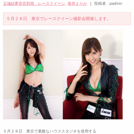
玉城絵夢赤宮彩咲 レースクイーン
,
葵井えりか
|
投稿者 : padmin
５月２８日 東京でレースクイーン撮影会開催します。
５月２８日 東京で素敵なハウススタジオを使用する