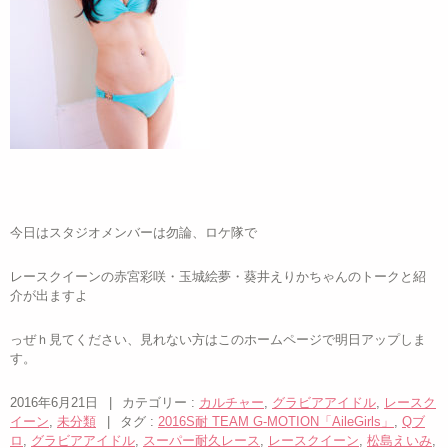
今日はスタジオメンバーは勿論、ロケ隊で
レースクイーンの赤宮彩咲・玉城絵夢・葵井えりかちゃんのトークと紹
介が出ますよ
っぜｈ見てください、見れない方はこのホームページで明日アップしま
す。
2016年6月21日
|
カテゴリー :
カルチャー
,
グラビアアイドル
,
レースク
イーン
,
未分類
|
タグ :
2016S耐 TEAM G-MOTION「AileGirls」
,
Qブ
ロ
,
グラビアアイドル
,
スーパー耐久レース
,
レースクイーン
,
松島えいみ
,