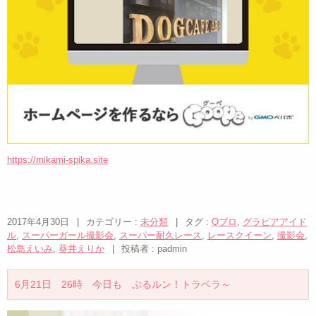
https://mikami-spika.site
2017年4月30日
|
カテゴリー :
未分類
|
タグ :
Qブロ
,
グラビアアイド
ル
,
スーパーガール撮影会
,
スーパー耐久レース
,
レースクイーン
,
撮影会
,
松島えいみ
,
葵井えりか
|
投稿者 : padmin
6月21日 26時 今日も ぷるルン！トラベラ～