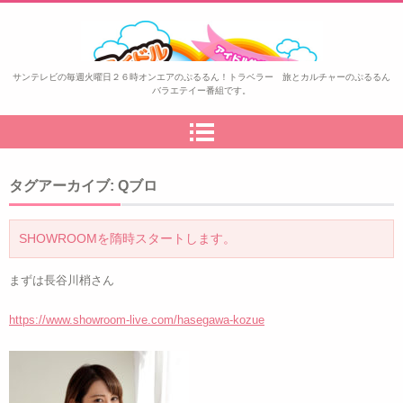
ぷるるん！トラベラー
サンテレビの毎週火曜日２６時オンエアのぷるるん！トラベラー 旅とカルチャーのぷるるん
バラエテイー番組です。
タグアーカイブ:
Qブロ
SHOWROOMを隋時スタートします。
まずは長谷川梢さん
https://www.showroom-live.com/hasegawa-kozue