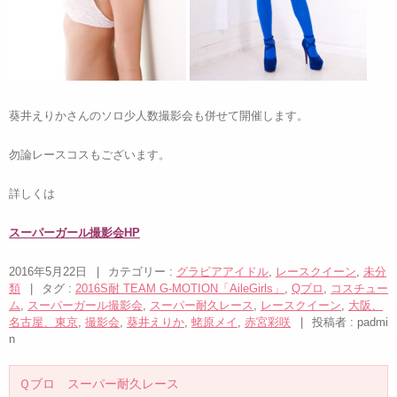
葵井えりかさんのソロ少人数撮影会も併せて開催します。
勿論レースコスもございます。
詳しくは
スーパーガール撮影会HP
2016年5月22日
|
カテゴリー :
グラビアアイドル
,
レースクイーン
,
未分
類
|
タグ :
2016S耐 TEAM G-MOTION「AileGirls」
,
Qブロ
,
コスチュー
ム
,
スーパーガール撮影会
,
スーパー耐久レース
,
レースクイーン
,
大阪、
名古屋、東京
,
撮影会
,
葵井えりか
,
蛯原メイ
,
赤宮彩咲
|
投稿者 : padmi
n
Ｑブロ スーパー耐久レース